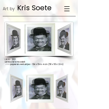
Kris Soete
Art by
L & H - 2021
Lenticulaire mozaiek
4188
papieren vierkantjes - 104 x 104 x 4 cm (50 x 50 x 1,6 in)